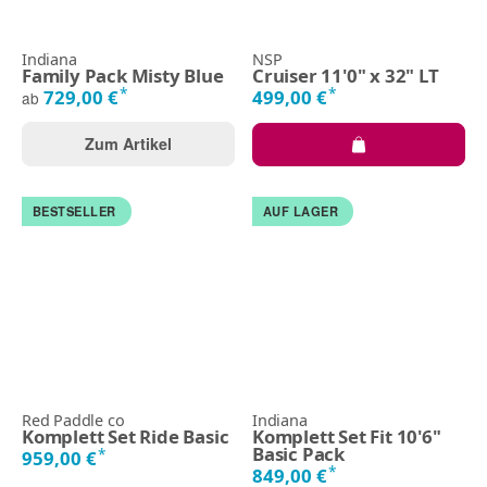
Indiana
NSP
Family Pack Misty Blue
Cruiser 11'0" x 32" LT
*
*
729,00 €
499,00 €
ab
Zum Artikel
BESTSELLER
AUF LAGER
Red Paddle co
Indiana
Komplett Set Ride Basic
Komplett Set Fit 10'6"
Basic Pack
*
959,00 €
*
849,00 €