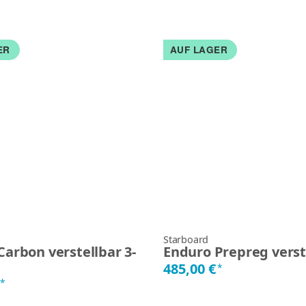
ER
AUF LAGER
Starboard
Carbon verstellbar 3-
Enduro Prepreg verst
485,00 €
*
€
*