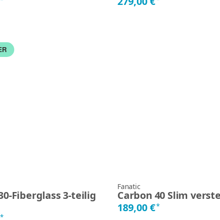
€
279,00 €
ER
Fanatic
0-Fiberglass 3-teilig
Carbon 40 Slim verste
189,00 €
*
€
*