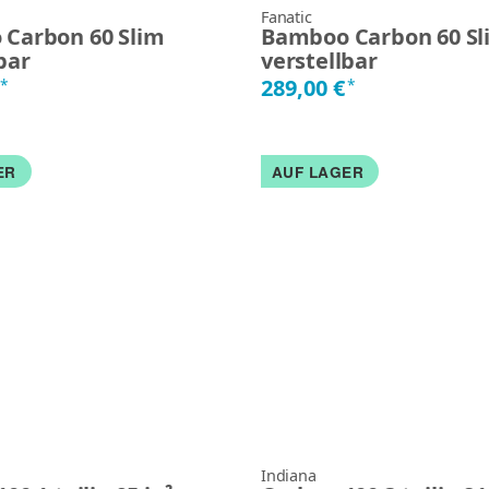
Fanatic
Carbon 60 Slim
Bamboo Carbon 60 Sl
bar
verstellbar
€
289,00 €
*
*
ER
AUF LAGER
Indiana