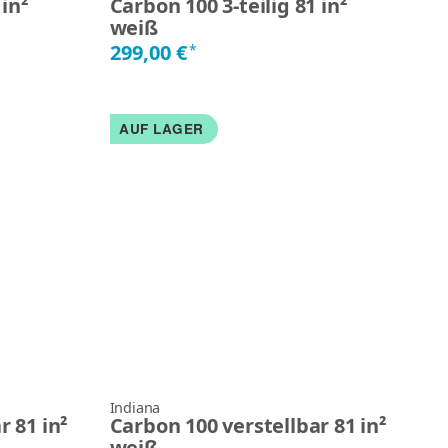
 in²
Carbon 100 3-teilig 81 in²
weiß
299,00 €
*
AUF LAGER
Indiana
r 81 in²
Carbon 100 verstellbar 81 in²
weiß