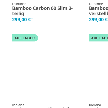
Duotone
Duotone
Bamboo Carbon 60 Slim 3-
Bamboo 
teilig
verstell
299,00 €
299,00 
*
AUF LAGER
AUF LAG
Indiana
Indiana