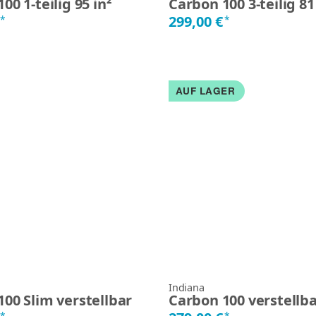
00 1-teilig 95 in²
Carbon 100 3-teilig 81
€
299,00 €
*
*
AUF LAGER
Indiana
00 Slim verstellbar
Carbon 100 verstellba
*
*